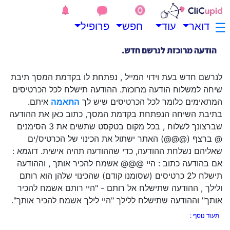
.
.
☰
דואר
עוד
חפש
פרופיל
.
לנרשם חדש בעת וידוי המייל , נפתחת לו בקדמת המסך תיבת
שיחה למשלוח הודעה מרוכזת. ההודעה תישלח לכל הכרטיסים
המתאימים כלומר לכל הכרטיסים שיש לך
התאמה
איתם.
בתיבת השיחה הנפתחת בקדמת המסך, כתוב כאן את ההודעה
שברצונך לשלוח , בכל מקום בטקסט שתשים את 3 הסימנים
@ ברצף (@@@) האתר ישתול את הכינוי של הכרטיס/ים
שאליהם נשלחת ההודעה, כדי שההודעה תהיה אישית. דוגמא :
אם בהודעה כתוב : היי @@@ אשמח להכיר אותך , וההודעה
תישלח ל2 כרטיסים (שסומנו קודם) שהכינוי שלהן הוא רותם
ולילך , ההודעה שתישלח אל רותם - "היי רותם אשמח להכיר
אותך" וההודעה שתישלח ללילך "היי לילך אשמח להכיר אותך".
תעוד נוסף :